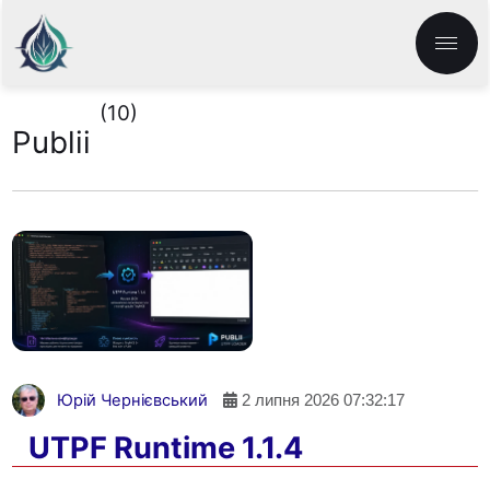
(10)
Publii
Головна
Публікації
Теги
Закладки
Інструменти
Про сайт
Юрій Чернієвський
2 липня 2026 07:32:17
🌐 UK
UTPF Runtime 1.1.4