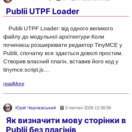
Publii UTPF Loader
Publii UTPF Loader: від одного великого
файлу до модульної архітектури Коли
починаєш розширювати редактор TinyMCE у
Publii, спочатку все здається доволі простим.
Створив власний плагін, вставив його код у
tinymce.script.js…
readMore
Юрій Чернієвський
3 лютого 2026 12:30:56
Як визначити мову сторінки в
Publii без плагінів