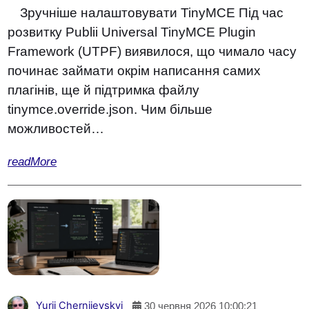
Зручніше налаштовувати TinyMCE Під час
розвитку Publii Universal TinyMCE Plugin
Framework (UTPF) виявилося, що чимало часу
починає займати окрім написання самих
плагінів, ще й підтримка файлу
tinymce.override.json. Чим більше
можливостей…
readMore
Yurii Cherniievskyi
30 червня 2026 10:00:21