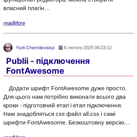
власний плагін…
readMore
Yurii Cherniievskyi
6 лютого 2025 04:23:12
Publii - підключення
FontAwesome
Додати шрифт FontAwesome дуже просто.
Для цього нам потрібно виконати всього два
кроки - підготовчий етап і етап підключення.
Нам знадобляться css файл all.css і самі
шрифти FontAwesome. Безкоштовну версію…