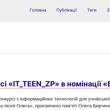
Головна
Публікації
Теги
З
Головна
Публікації
Теги
Закладки
Інструменти
рсі «IT_TEEN_ZP» в номінації 
Про сайт
онкурсі з інформаційних технологій для учнівськ
🌐 UK
а пісня Олега», присвячено пам’яті Олега Бирченк