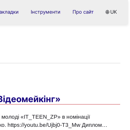
акладки
Інструменти
Про сайт
🌐 UK
«Відеомейкінг»
ої молоді «IT_TEEN_ZP» в номінації
о. https://youtu.be/Ujbj0-T3_Mw Диплом…