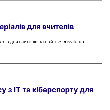
еріалів для вчителів
ів для вчителів на сайті vseosvita.ua.
у з IT та кіберспорту для