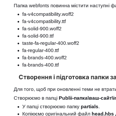
Папка webfonts повинна містити наступні ф
fa-v4compatibility.woff2
fa-v4compatibility.ttf
fa-solid-900.woff2
fa-solid-900.ttf
taste-fa-regular-400.woff2
fa-regular-400.ttf
fa-brands-400.woff2
fa-brands-400.ttf
Створення і підготовка папки 
Для того, щоб при оновленні теми не втрат
Створюємо в папці
Publii-папка\ваш-сайт\
У папці створюємо папку
partials
.
Копіюємо оригінальний файл
head.hbs