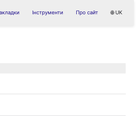
акладки
Інструменти
Про сайт
🌐 UK