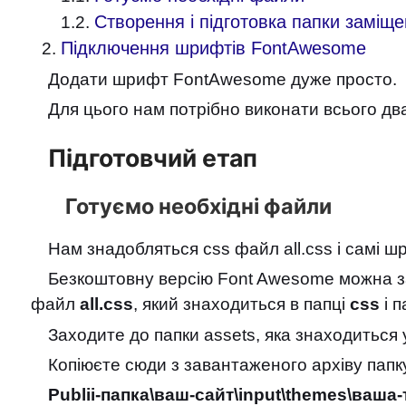
Створення і підготовка папки заміщ
Підключення шрифтів FontAwesome
Додати шрифт FontAwesome дуже просто.
Для цього нам потрібно виконати всього два 
Підготовчий етап
Готуємо необхідні файли
Нам знадобляться css файл all.css і самі
Безкоштовну версію Font Awesome можна 
файл
all.css
, який знаходиться в папці
css
і 
Заходите до папки assets, яка знаходиться 
Копіюєте сюди з завантаженого архіву папк
Publii-папка\ваш-сайт\input\themes\ваша-