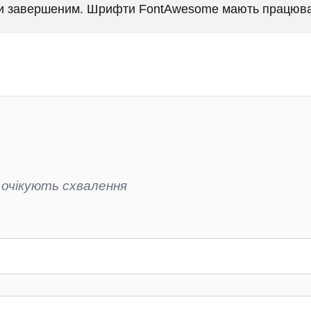
ти завершеним. Шрифти FontAwesome мають працюва
о очікують схвалення