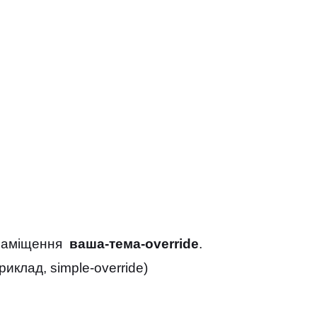
у заміщення
ваша-тема-override
.
риклад, simple-override)