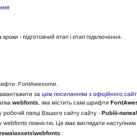
ення
кроки - підготовчий етап і етап підключення.
 шрифти FontAwesome.
завантажити за
цим посиланням з офіційного сайт
папка
webfonts
, яка містить самі шрифти
FontAwe
у робочій папці Вашого сайту сайту -
Publii-папк
у webfonts повністю. Це має виглядати наступним
тема\assets\webfonts