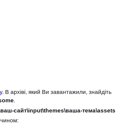
у
. В архіві, який Ви завантажили, знайдіть
some
.
а\ваш-сайт\input\themes\ваша-тема\assets
 чином: