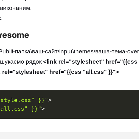
 виконаним.
.
wesome
blii-папка\ваш-сайт\input\themes\ваша-тема-overri
і шукаємо рядок
<link rel="stylesheet" href="{{css 
k rel="stylesheet" href="{{css "all.css" }}">
"
style.css"
}}"
>
"
all.css"
}}"
>