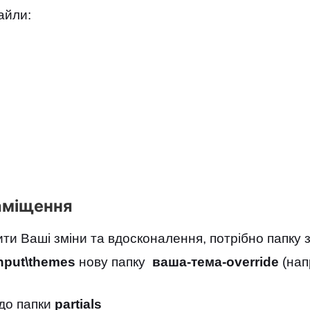
айли:
заміщення
ити Ваші зміни та вдосконалення, потрібно папк
input\themes
нову папку
ваша-тема-override
(нап
до папки
partials