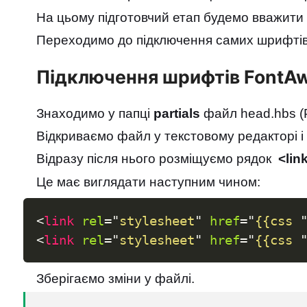
На цьому підготовчий етап будемо вважити
Переходимо до підключення самих шрифтів
Підключення шрифтів FontA
Знаходимо у папці
partials
файл head.hbs (Pu
Відкриваємо файл у текстовому редакторі 
Відразу після нього розміщуємо рядок
<lin
Це має виглядати наступним чином:
<
link
rel
=
"
stylesheet
"
href
=
"
{{css 
<
link
rel
=
"
stylesheet
"
href
=
"
{{css 
Зберігаємо зміни у файлі.