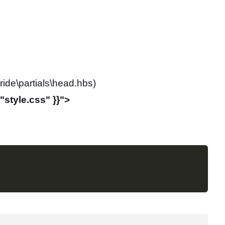
de\partials\head.hbs)
"style.css" }}">