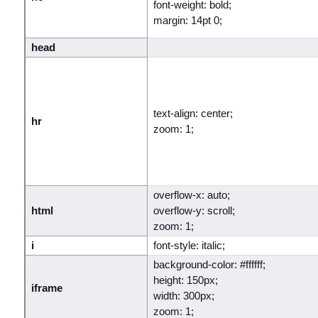
font-weight: bold;
margin: 14pt 0;
head
text-align: center;
hr
zoom: 1;
overflow-x: auto;
html
overflow-y: scroll;
zoom: 1;
i
font-style: italic;
background-color: #ffffff;
height: 150px;
iframe
width: 300px;
zoom: 1;