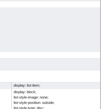
display: list-item;
display: block;
list-style-image: none;
list-style-position: outside;
list-style-type: disc;