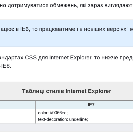
бно дотримуватися обмежень, які зараз виглядають
ацює в IE6, то працюватиме і в новіших версіях"
тандартах CSS для Internet Explorer, то нижче пр
-IE8:
Таблиці стилів Internet Explorer
IE7
color: #0066cc;
text-decoration: underline;