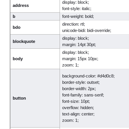
display: block;
address
font-style: italic;
b
font-weight: bold;
direction: rtl;
bdo
unicode-bidi: bidi-override;
display: block;
blockquote
margin: 14pt 30pt;
display: block;
body
margin: 15px 10px;
zoom: 1;
background-color: #d4d0c8;
border-style: outset;
border-width: 2px;
font-family: sans-serif;
button
font-size: 10pt;
overflow: hidden;
text-align: center;
zoom: 1;