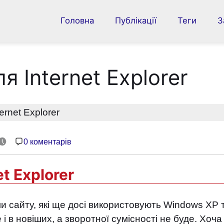
Головна
Публікації
Теги
З
Головна
 Internet Explorer
Публікації
rnet Explorer
Теги
Закладки
0 коментарів
Інструменти
t Explorer
Про сайт
 сайту, які ще досі використовують Windows XP та в
🌐 UK
і в новіших, а зворотної сумісності не буде. Хоч