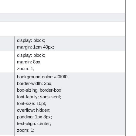
display: block;
margin: 1em 40px;
display: block;
margin: 8px;
zoom: 1;
background-color: #f0f0f0;
border-width: 3px;
box-sizing: border-box;
font-family: sans-serif;
font-size: 10pt;
overflow: hidden;
padding: 1px 8px;
text-align: center;
zoom: 1;