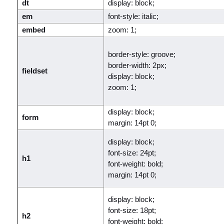
dt
display: block;
em
font-style: italic;
embed
zoom: 1;
border-style: groove;
border-width: 2px;
fieldset
display: block;
zoom: 1;
display: block;
form
margin: 14pt 0;
display: block;
font-size: 24pt;
h1
font-weight: bold;
margin: 14pt 0;
display: block;
font-size: 18pt;
h2
font-weight: bold;