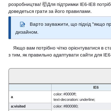
розробництва! 🤯Для підтримки IE6-IE8 потрі
доведеться грати за його правилами.
Варто зауважити, що підхід "якщо пр
дизайном.
Якщо вам потрібно чітко орієнтуватися в с
з тим, як правильно адаптувати сайти для IE6
IE6
color: #0000ff;
a
text-decoration: underline;
a:visited
color: #800080;