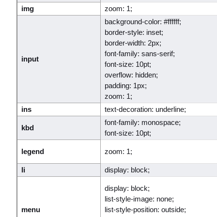
img
zoom: 1;
background-color: #ffffff;
border-style: inset;
border-width: 2px;
font-family: sans-serif;
input
font-size: 10pt;
overflow: hidden;
padding: 1px;
zoom: 1;
ins
text-decoration: underline;
font-family: monospace;
kbd
font-size: 10pt;
legend
zoom: 1;
li
display: block;
display: block;
list-style-image: none;
menu
list-style-position: outside;