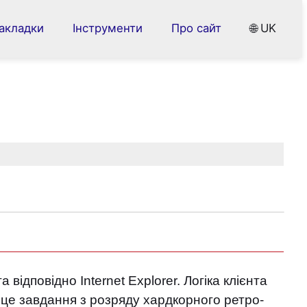
акладки
Інструменти
Про сайт
🌐 UK
ідповідно Internet Explorer. Логіка клієнта
а це завдання з розряду хардкорного ретро-